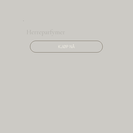
Herreparfymer
KJØP NÅ