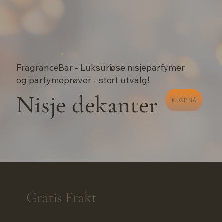
FragranceBar - Luksuriøse nisjeparfymer
og parfymeprøver - stort utvalg!
Nisje dekanter
KJØP NÅ
Gratis Frakt