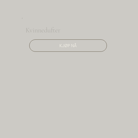
Kvinnedufter
KJØP NÅ