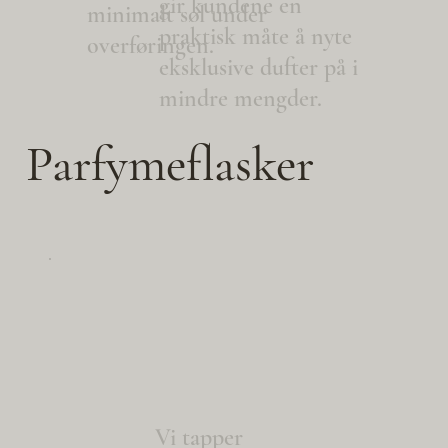
gir kundene en
minimalt søl under
praktisk måte å nyte
overføringen.
eksklusive dufter på i
mindre mengder.
Parfymeflasker
Vi tapper