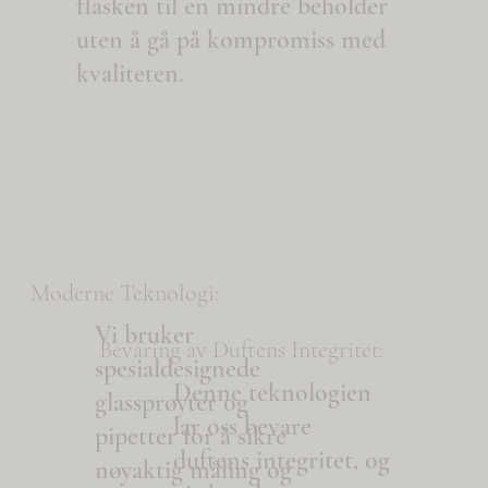
flasken til en mindre beholder
uten å gå på kompromiss med
kvaliteten.
Moderne Teknologi:
Vi bruker
Bevaring av Duftens Integritet:
spesialdesignede
Denne teknologien
glassprøyter og
lar oss bevare
pipetter for å sikre
duftens integritet, og
nøyaktig måling og