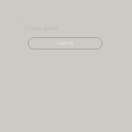
Unisex dufter
KJØP NÅ