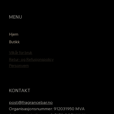
MENU
Hjem
Butikk
Vilkår for bruk
Retur- og Refusjonspolicy
Personvern
KONTAKT
post@fragrancebar.no
Organisasjonsnummer: 912031950 MVA