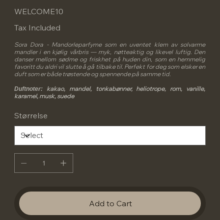
WELCOME10
Tax Included
Sora Dora - Mandorleparfyme som en uventet klem av solvarme
mandler i en kjølig vårbris — myk, nøtteaktig og likevel luftig. Den
danser mellom sødme og friskhet på huden din, som en hemmelig
favoritt du aldri vil slutte å gå tilbake til. Perfekt for deg som elsker en
duft som er både trøstende og spennende på samme tid.
kakao, mandel, tonkabønner, heliotrope, rom, vanille,
Duftnoter:
karamel, musk, suede
Størrelse
Add to Cart