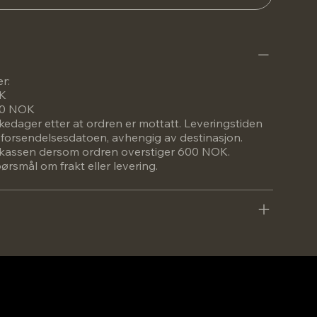
er:
OK
600 NOK
rkedager etter at ordren er mottatt. Leveringstiden
a forsendelsesdatoen, avhengig av destinasjon.
 i kassen dersom ordren overstiger 600 NOK.
rsmål om frakt eller levering.