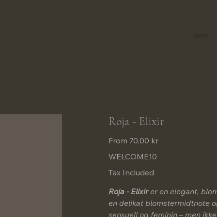
Hjem
Roja - Elixir
Price
From
70,00 kr
WELCOME10
Tax Included
Roja - Elixir
er en elegant, blom
en delikat blomstermidtnote o
sensuell og feminin – men ikk