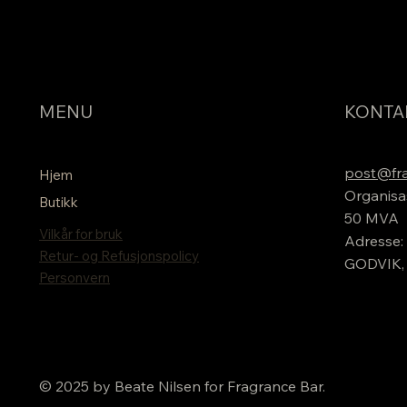
MENU
KONTA
post@fra
Hjem
Organisa
Butikk
50 MVA
Vilkår for bruk
Adresse: 
Retur- og Refusjonspolicy
GODVIK,
Personvern
© 2025 by Beate Nilsen for Fragrance Bar.