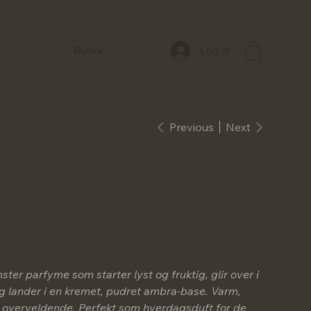
Log In
Butikk
Previous
Next
ster parfyme som starter lyst og fruktig, glir over i
g lander i en kremet, pudret ambra-base. Varm,
e overveldende. Perfekt som hverdagsduft for de