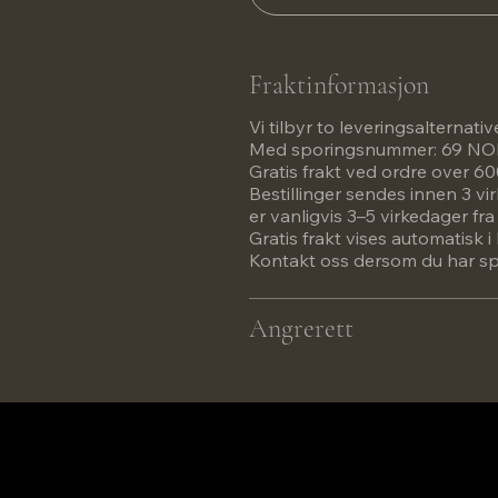
Fraktinformasjon
Vi tilbyr to leveringsalternativ
Med sporingsnummer: 69 N
Gratis frakt ved ordre over 
Bestillinger sendes innen 3 vi
er vanligvis 3–5 virkedager fr
Gratis frakt vises automatisk
Kontakt oss dersom du har spø
Angrerett