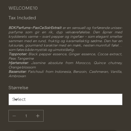
WELCOME10
Tax Included
BDK Parfums – Pas Ce Soir Extrait
er en sensuell og forførende unisex-
parfyme som gir en rik, dyp velværefølelse. Den åpner med
krydderets varme – svart pepper og ingefær – som elegant smelter
sammen med en rund, fruktig og karamellaktig sødme. Den har en
luksuriøs, gourmand karakter med en mørk, nesten munnfull følelse
som føles både mystisk og uimotståelig .
Toppnoter:
Black pepper essence, Ginger essence, Cocoa extract,
Pear, Tangerine
Hjertenoter:
Jasmine absolute from Morocco, Quince chutney,
Orange blossom
Basenoter:
Patchouli from Indonesia, Benzoin, Cashmeran, Vanilla,
Ambroxan
Størrelse