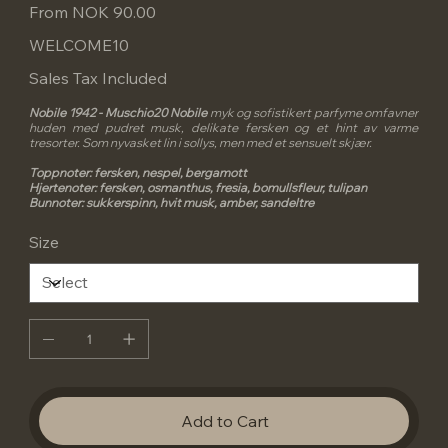
Price
From
NOK 90.00
WELCOME10
Sales Tax Included
Nobile 1942 - Muschio20 Nobile
myk og sofistikert parfyme omfavner
huden med pudret musk, delikate fersken og et hint av varme
tresorter. Som nyvasket lin i sollys, men med et sensuelt skjær.
Toppnoter: fersken, nespel, bergamott
Hjertenoter: fersken, osmanthus, fresia, bomullsfleur, tulipan
Bunnoter: sukkerspinn, hvit musk, amber, sandeltre
Size
Add to Cart