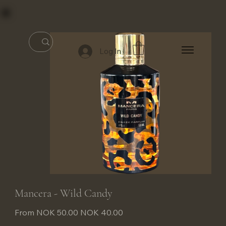
Log In
Mancera - Wild Candy
Original
Sale
From
NOK 50.00
NOK 40.00
price
price