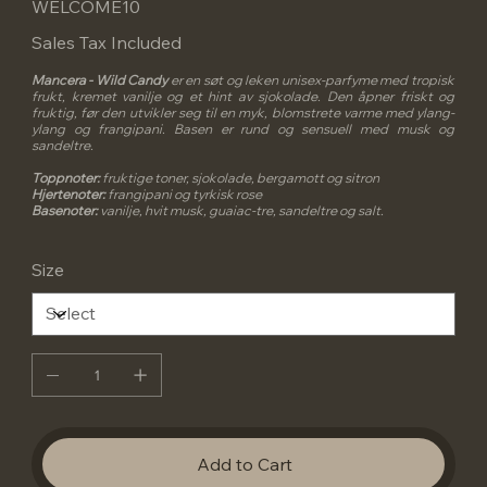
WELCOME10
Sales Tax Included
Mancera - Wild Candy
er en søt og leken unisex-parfyme med tropisk
frukt, kremet vanilje og et hint av sjokolade. Den åpner friskt og
fruktig, før den utvikler seg til en myk, blomstrete varme med ylang-
ylang og frangipani. Basen er rund og sensuell med musk og
sandeltre.
Toppnoter:
fruktige toner, sjokolade, bergamott og sitron
Hjertenoter:
frangipani og tyrkisk rose
Basenoter:
vanilje, hvit musk, guaiac-tre, sandeltre og salt.
Size
Add to Cart