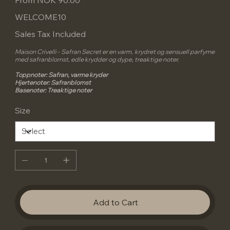
WELCOME10
Sales Tax Included
Maison Crivelli - Safran Secret er en varm, krydret og sensuell parfyme
med safranblomst, edle krydder og dype, treaktige noter.
Toppnoter: Safran, varme kryder
Hjertenoter: Safranblomst
Basenoter: Treaktige noter
Size
Add to Cart