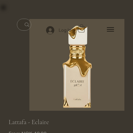
Log In
Lattafa - Eclaire
Price