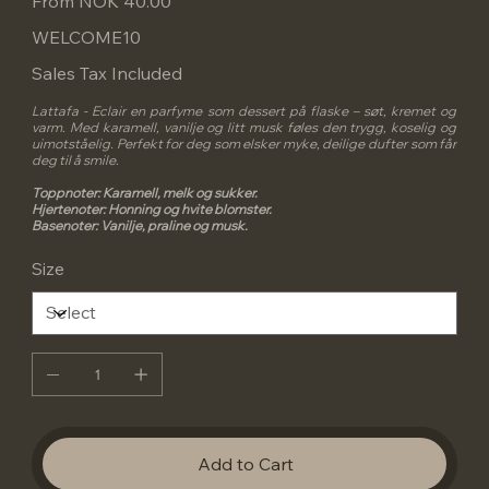
From
NOK 40.00
WELCOME10
Sales Tax Included
Lattafa - Eclair en parfyme som dessert på flaske – søt, kremet og
varm. Med karamell, vanilje og litt musk føles den trygg, koselig og
uimotståelig. Perfekt for deg som elsker myke, deilige dufter som får
deg til å smile.
Toppnoter: Karamell, melk og sukker.
Hjertenoter: Honning og hvite blomster.
Basenoter: Vanilje, praline og musk.
Size
Add to Cart