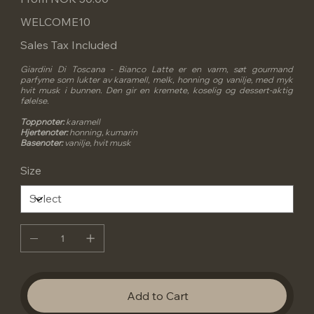
WELCOME10
Sales Tax Included
Giardini Di Toscana - Bianco Latte er en varm, søt gourmand
parfyme som lukter av karamell, melk, honning og vanilje, med myk
hvit musk i bunnen. Den gir en kremete, koselig og dessert-aktig
følelse.
Toppnoter:
karamell
Hjertenoter:
honning, kumarin
Basenoter:
vanilje, hvit musk
Size
Add to Cart