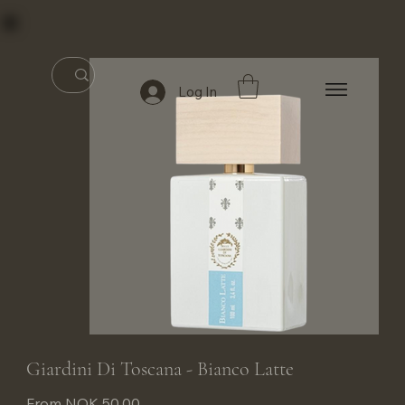
Log In
Giardini Di Toscana - Bianco Latte
Price
From
NOK 50.00