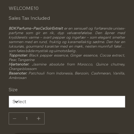
WELCOME10
Sales Tax Included
BDK Parfums – Pas Ce Soir Extrait
er en sensuell og forførende unisex-
parfyme som gir en rik, dyp velværefølelse. Den åpner med
krydderets varme – svart pepper og ingefær – som elegant smelter
sammen med en rund, fruktig og karamellaktig sødme. Den har en
luksuriøs, gourmand karakter med en mørk, nesten munnfull følelse
som føles både mystisk og uimotståelig .
Toppnoter:
Black pepper essence, Ginger essence, Cocoa extract,
Pear, Tangerine
Hjertenoter:
Jasmine absolute from Morocco, Quince chutney,
Orange blossom
Basenoter:
Patchouli from Indonesia, Benzoin, Cashmeran, Vanilla,
Ambroxan
Size