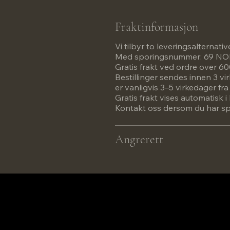
Fraktinformasjon
Vi tilbyr to leveringsalternativ
Med sporingsnummer: 69 N
Gratis frakt ved ordre over 
Bestillinger sendes innen 3 vi
er vanligvis 3–5 virkedager fr
Gratis frakt vises automatisk
Kontakt oss dersom du har spø
Angrerett