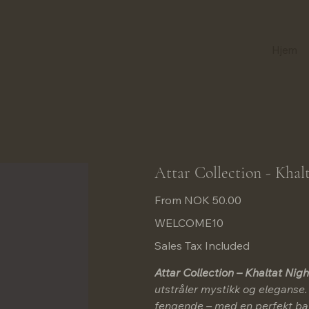
Hjem
Attar Collection - Khal
Price
From
NOK 50.00
WELCOME10
Sales Tax Included
Attar Collection – Khaltat Nigh
utstråler mystikk og eleganse.
fengende – med en perfekt ba