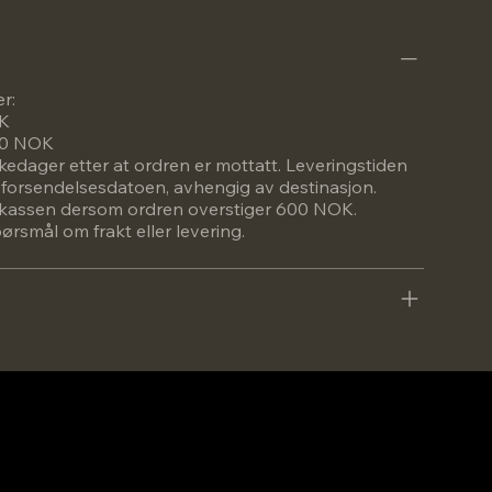
er:
OK
600 NOK
rkedager etter at ordren er mottatt. Leveringstiden
a forsendelsesdatoen, avhengig av destinasjon.
 i kassen dersom ordren overstiger 600 NOK.
rsmål om frakt eller levering.