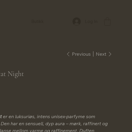
Log In
Butikk
Previous
Next
tat Night
t
er en luksuriøs, intens unisex-parfyme som
 Den har en sensuell, dyp aura – mørk, raffinert og
lanse mellom varme og raffinement. Duften