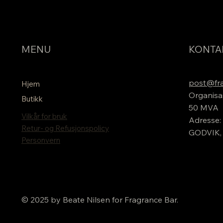
MENU
KONTA
post@fra
Hjem
Organisa
Butikk
50 MVA
Vilkår for bruk
Adresse: 
Retur- og Refusjonspolicy
GODVIK,
Personvern
© 2025 by Beate Nilsen for Fragrance Bar.