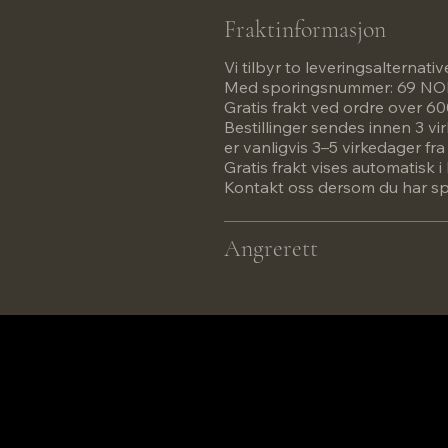
Fraktinformasjon
Vi tilbyr to leveringsalternativ
Med sporingsnummer: 69 N
Gratis frakt ved ordre over 
Bestillinger sendes innen 3 vi
er vanligvis 3–5 virkedager fr
Gratis frakt vises automatisk
Kontakt oss dersom du har spø
Angrerett