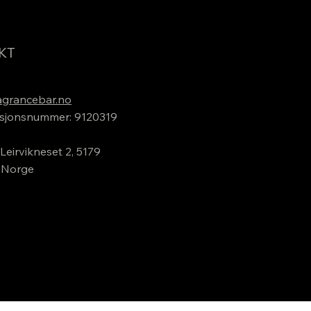
KT
grancebar.no
sjonsnummer: 9120319
Leirvikneset 2, 5179
 Norge