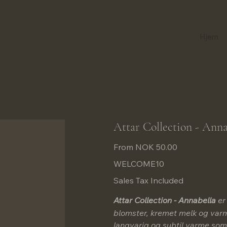
Hjem
Attar Collection - Anna
Price
From
NOK 50.00
WELCOME10
Sales Tax Included
Attar Collection - Annabella
er
blomster, kremet melk og varm
langvarig og subtil varme som 