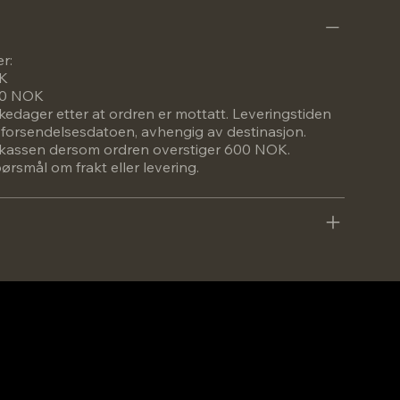
er:
OK
600 NOK
rkedager etter at ordren er mottatt. Leveringstiden
a forsendelsesdatoen, avhengig av destinasjon.
 i kassen dersom ordren overstiger 600 NOK.
rsmål om frakt eller levering.