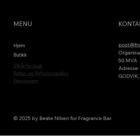
MENU
KONTA
post@fra
Hjem
Organisa
Butikk
50 MVA
Vilkår for bruk
Adresse: 
Retur- og Refusjonspolicy
GODVIK,
Personvern
© 2025 by Beate Nilsen for Fragrance Bar.