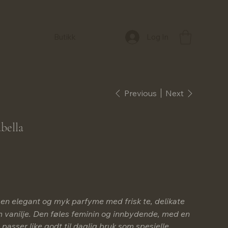
Log In
Butikk
Previous
Next
bella
 en elegant og myk parfyme med frisk te, delikate
 vanilje. Den føles feminin og innbydende, med en
passer like godt til daglig bruk som spesielle