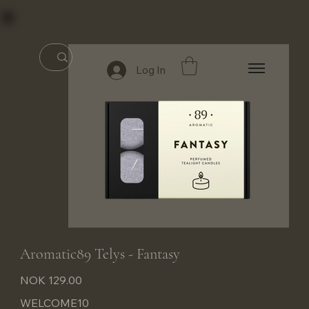
Log In
Aromatic89 Telys - Fantasy
Price
NOK 129.00
WELCOME10