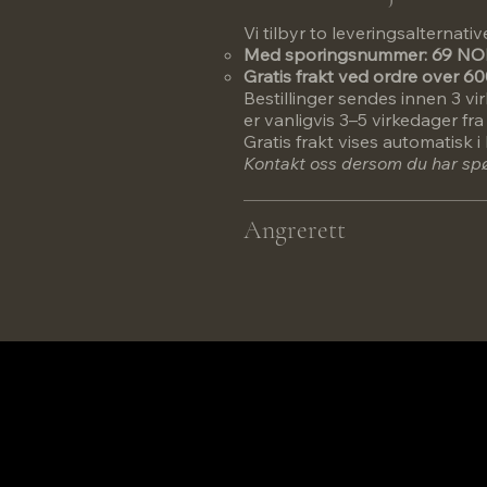
Vi tilbyr to leveringsalternativ
Med sporingsnummer: 69 N
Gratis frakt ved ordre over 
Bestillinger sendes innen 3 vi
er vanligvis 3–5 virkedager fr
Gratis frakt vises automatisk
Kontakt oss dersom du har spør
Angrerett