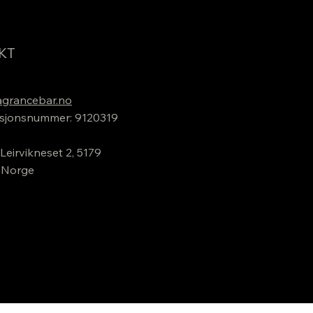
KT
grancebar.no
sjonsnummer: 9120319
Leirvikneset 2, 5179
 Norge