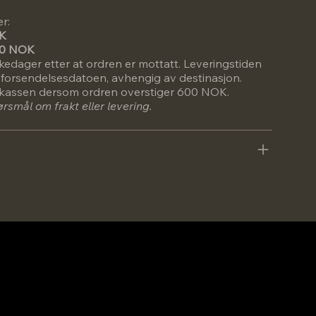
er:
OK
600 NOK
rkedager etter at ordren er mottatt. Leveringstiden
a forsendelsesdatoen, avhengig av destinasjon.
 i kassen dersom ordren overstiger 600 NOK.
smål om frakt eller levering.