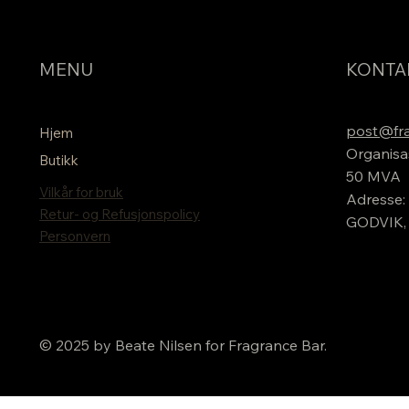
MENU
KONTA
post@fra
Hjem
Organisa
Butikk
50 MVA
Vilkår for bruk
Adresse: 
Retur- og Refusjonspolicy
GODVIK,
Personvern
© 2025 by Beate Nilsen for Fragrance Bar.