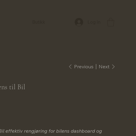
Log In
Butikk
Previous
Next
s til Bil
l effektiv rengjøring for bilens dashboard og