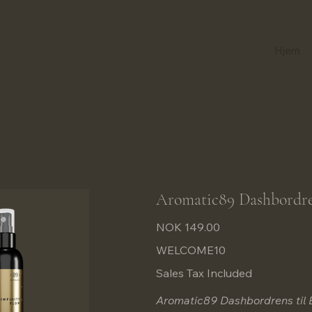
Hjem
Aromatic89 Dashbordren
Price
NOK 149.00
WELCOME10
Sales Tax Included
Aromatic89 Dashbordrens til Bi